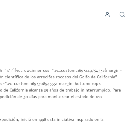
th=”1/1″][vc_row_inner css=”.vc_custom_1697249754532{margin-
científica de los arrecifes rocosos del Golfo de California”
css=”.vc_custom_1697308943351{margin-bottom: 10px
fo de California alcanza 25 años de trabajo ininterrumpido. Para
xpedición de 30 días para monitorear el estado de 120
edición, inició en 1998 esta iniciativa inspirado en la