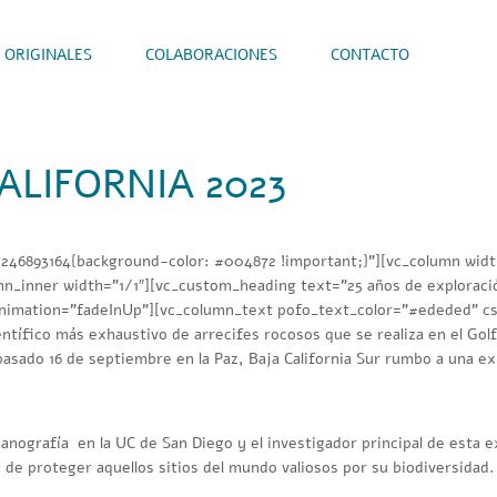
 ORIGINALES
COLABORACIONES
CONTACTO
ALIFORNIA 2023
7246893164{background-color: #004872 !important;}”][vc_column wid
mn_inner width=”1/1″][vc_custom_heading text=”25 años de exploración 
s_animation=”fadeInUp”][vc_column_text pofo_text_color=”#ededed” 
entífico más exhaustivo de arrecifes rocosos
que se realiza en el Gol
 pasado 16 de septiembre en la Paz, Baja California Sur rumbo a una e
anografía en la UC de San Diego y el investigador principal de esta exp
de proteger aquellos sitios del mundo valiosos por su biodiversidad.