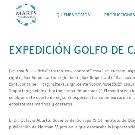
QUIENES SOMOS
PRODUCCIONES
EXPEDICIÓN GOLFO DE C
[vc_row full_width=”stretch_row_content” css=”.vc_custom_169
right: 56px !important;margin-left: 56px !important;}”][vc_colu
font_container=”tag:h2|text_align:center|color:%23eff8ff” cs
!important;padding-bottom: 10px !important;}”]
El monitoreo ci
celebrar este cuarto de siglo, 18 especialistas se embarcaron el
ecosistemas marinos y costeros.
El Dr. Octavio Aburto, docente del Scripps (SIO) Instituto de Oce
publicación de Norman Myers en la que destacaba la importancia 