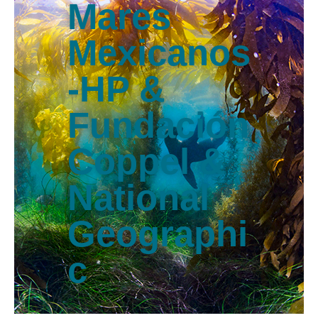
Mares
Mexicanos
-HP &
Fundación
Coppel &
National
Geographi
c