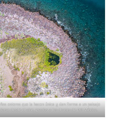
eños esteros que la hacen única y dan forma a un paisaje
arse desde el aire, gracias a los drones de DJI México.