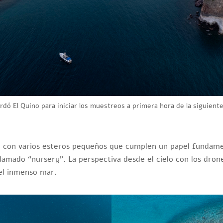
rdó El Quino para iniciar los muestreos a primera hora de la siguien
o con varios esteros pequeños que cumplen un papel fundamen
lamado “nursery”. La perspectiva desde el cielo con los dron
el inmenso mar.