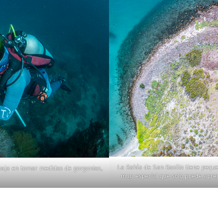
La Bahía de San Basilio tiene pequ
baja en tomar medidas de gorgonias,
muy especial que solo puede apreci