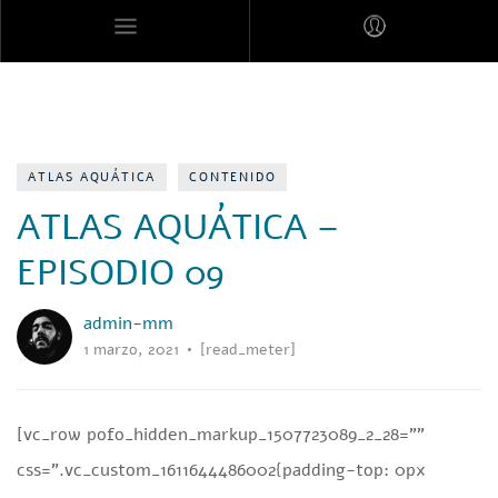
MARES MEXICANOS
ATLAS AQUÁTICA
CONTENIDO
ATLAS AQUÁTICA –
EPISODIO 09
admin-mm
1 marzo, 2021
[read_meter]
[vc_row pofo_hidden_markup_1507723089_2_28=””
css=”.vc_custom_1611644486002{padding-top: 0px