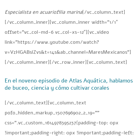
Especialista en acuariofilia marina
[/vc_column_text]
[/vc_column_inner][vc_column_inner width=”1/1″
offset=”vc_col-md-6 vc_col-xs-12″][vc_video
link=”https://www.youtube.com/watch?
v=VzHGABslZvs&t=14s&ab_channel=MaresMexicanos”]
[/vc_column_inner][/vc_row_inner][vc_column_text]
En el noveno episodio de Atlas Aquática, hablamos
de buceo, ciencia y cómo cultivar corales
[/vc_column_text][vc_column_text
pofo_hidden_markup_1507696902_2_19=””
css=”.vc_custom_1614978395237{padding-top: 0px
!important;padding-right: 0px !important;padding-left: