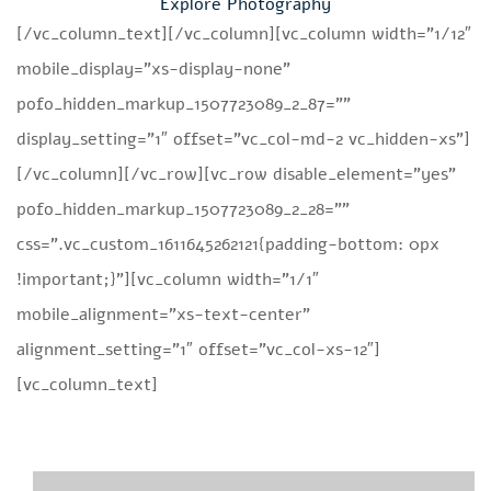
Explore Photography
[/vc_column_text][/vc_column][vc_column width=”1/12″
mobile_display=”xs-display-none”
pofo_hidden_markup_1507723089_2_87=””
display_setting=”1″ offset=”vc_col-md-2 vc_hidden-xs”]
[/vc_column][/vc_row][vc_row disable_element=”yes”
pofo_hidden_markup_1507723089_2_28=””
css=”.vc_custom_1611645262121{padding-bottom: 0px
!important;}”][vc_column width=”1/1″
mobile_alignment=”xs-text-center”
alignment_setting=”1″ offset=”vc_col-xs-12″]
[vc_column_text]