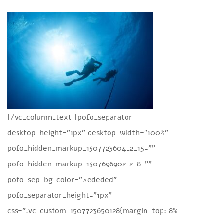
[/vc_column_text][pofo_separator
desktop_height=”1px” desktop_width=”100%”
pofo_hidden_markup_1507723604_2_15=””
pofo_hidden_markup_1507696902_2_8=””
pofo_sep_bg_color=”#ededed”
pofo_separator_height=”1px”
css=”.vc_custom_1507723650128{margin-top: 8%