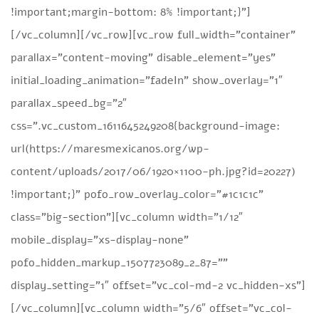
!important;margin-bottom: 8% !important;}”]
[/vc_column][/vc_row][vc_row full_width=”container”
parallax=”content-moving” disable_element=”yes”
initial_loading_animation=”fadeIn” show_overlay=”1″
parallax_speed_bg=”2″
css=”.vc_custom_1611645249208{background-image:
url(https://maresmexicanos.org/wp-
content/uploads/2017/06/1920×1100-ph.jpg?id=20227)
!important;}” pofo_row_overlay_color=”#1c1c1c”
class=”big-section”][vc_column width=”1/12″
mobile_display=”xs-display-none”
pofo_hidden_markup_1507723089_2_87=””
display_setting=”1″ offset=”vc_col-md-2 vc_hidden-xs”]
[/vc_column][vc_column width=”5/6″ offset=”vc_col-