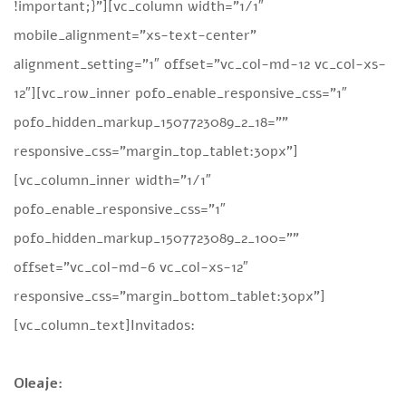
!important;}”][vc_column width=”1/1″
mobile_alignment=”xs-text-center”
alignment_setting=”1″ offset=”vc_col-md-12 vc_col-xs-
12″][vc_row_inner pofo_enable_responsive_css=”1″
pofo_hidden_markup_1507723089_2_18=””
responsive_css=”margin_top_tablet:30px”]
[vc_column_inner width=”1/1″
pofo_enable_responsive_css=”1″
pofo_hidden_markup_1507723089_2_100=””
offset=”vc_col-md-6 vc_col-xs-12″
responsive_css=”margin_bottom_tablet:30px”]
[vc_column_text]Invitados:
Oleaje: