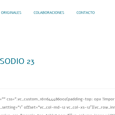
 ORIGINALES
COLABORACIONES
CONTACTO
SODIO 23
”” css=”.vc_custom_1611644486002{padding-top: 0px !import
setting=”1″ offset=”vc_col-md-12 vc_col-xs-12″][vc_row_in