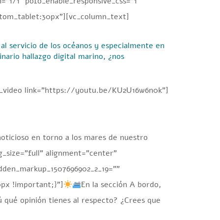
=”1/1″ pofo_enable_responsive_css=”1″
tom_tablet:30px”][vc_column_text]
al servicio de los océanos y especialmente en
nario hallazgo digital marino, ¿nos
c_video link=”https://youtu.be/KU2U16w6n0k”]
oticioso en torno a los mares de nuestro
_size=”full” alignment=”center”
idden_markup_1507696902_2_19=””
px !important;}”]
En la sección A bordo,
ú qué opinión tienes al respecto? ¿Crees que