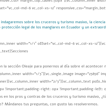
nsive_css=”margin_top_tablet:30px”][vc_column_inner width
et=”vc_col-md-6 vc_col-xs-12″ responsive_css=”margin_bot
indagaremos sobre los cruceros y turismo masivo, la ciencia 
o protección legal de los manglares en Ecuador y un extraordi
mn_inner width=”1/1″ offset=”vc_col-md-6 vc_col-xs-12″][v
_text]
S
ecciones
la sección Oleaje para ponernos al día sobre el acontecer n
olumn_inner width=”1/3″][vc_single_image image=”23856″ img
ner][vc_column_inner width=”2/3″][vc_column_text pofo_h
px !important;padding-right: 0px !important;padding-left: 0
s en los pros y contras de los cruceros y turismo masivo, ¿t
e? Mándanos tus preguntas, con gusto las resolveremos.