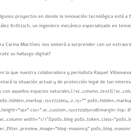
lgunos proyectos en donde la innovación tecnológica está a f
zález Krötzsch, un ingeniero mecánico especializado en tema
a Carina Martínez nos volverá a sorprender con un extraordi
ate su hallazgo digital?
n la que nuestra colaboradora y periodista Raquel Villanueva
tará la situación actual y de protección legal de tan inter
os con aquellos espacios naturales.[/vc_column_text][/vc_c
pofo_hidden_markup_1507723604_2_15=”” pofo_hidden_marku
height=”1px” css=”.vc_custom_1507723650128{margin-top: 8
vc_column width=”1/1″][pofo_blog pofo_token_class=”pofo_b
der_filter_preview_image=”blog-masonry” pofo_blog_mason