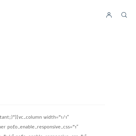
ant;}”][vc_column width=”1/1″
ner pofo_enable_responsive_css=”1″