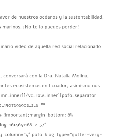
avor de nuestros océanos y la sustentabilidad,
s marinos. ¡No te lo puedes perder!
nario video de aquella red social relacionado
, conversará con la Dra. Natalia Molina,
esantes ecosistemas en Ecuador, asimismo nos
olumn_inner][/vc_row_inner][pofo_separator
p_1507696902_2_8=””
% !important;margin-bottom: 8%
log_1614641168-2-57″
ry_column=”4″ pofo_blog_type=”gutter-very-