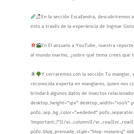
En la sección Escafandra, descubriremos a
esto a través de la experiencia de Ingmar Gon
En El anzuelo a YouTube, nuestra reporter
al mundo marino, ¿sobre qué tema crees que tr
Y cerraremos con la sección Tu manglar, e
reconocida experta en manglares, quien nos con
brindará algunos datos de insectos relacionad
desktop_height=”1px” desktop_width=”100%” 
pofo_sep_bg_color=”#ededed” pofo_separator_
!important;}”][/vc_column][/vc_row][vc_row][
pofo_blog_premade_style=”blog-masonry” sli