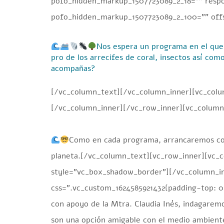
pofo_hidden_markup_1507723089_2_18=”” respo
pofo_hidden_markup_1507723089_2_100=”” offs
Nos espera un programa en el que 
pro de los arrecifes de coral, insectos así com
acompañas?
[/vc_column_text][/vc_column_inner][vc_colu
[/vc_column_inner][/vc_row_inner][vc_column
Como en cada programa, arrancaremos con 
planeta.[/vc_column_text][vc_row_inner][vc_c
style=”vc_box_shadow_border”][/vc_column_in
css=”.vc_custom_1624585921432{padding-top: 0
con apoyo de la Mtra. Claudia Inés, indagaremo
son una opción amigable con el medio ambient