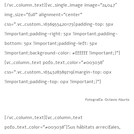
[/vc_column_text][vc_single_image image=”24047″
img_size=”full” alignment=”center”
css=”.vc_custom_1636955420175{padding-top: 5px
!important;padding-right: 5px !important;padding-
bottom: 5px !important;padding-left: 5px
!important;background-color: #ffffff !important;}”]
[vc_column_text pofo_text_color=”#003038″
css=”.vc_custom_1634528389719{margin-top: 0px
!important;padding-top: 0px !important;}”]
Fotografía: Octavio Aburto
[/vc_column_text][vc_column_text
pofo_text_color=”#003038″]Sus hábitats arrecifales,