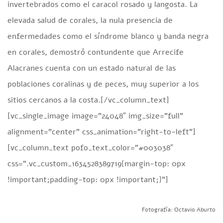
invertebrados como el caracol rosado y langosta. La
elevada salud de corales, la nula presencia de
enfermedades como el síndrome blanco y banda negra
en corales, demostró contundente que Arrecife
Alacranes cuenta con un estado natural de las
poblaciones coralinas y de peces, muy superior a los
sitios cercanos a la costa.[/vc_column_text]
[vc_single_image image=”24048″ img_size=”full”
alignment=”center” css_animation=”right-to-left”]
[vc_column_text pofo_text_color=”#003038″
css=”.vc_custom_1634528389719{margin-top: 0px
!important;padding-top: 0px !important;}”]
Fotografía: Octavio Aburto