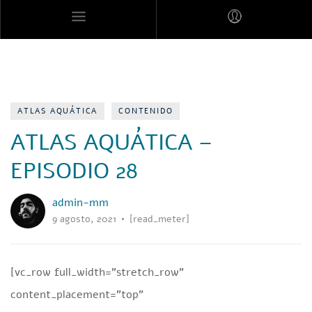
MARES MEXICANOS
ATLAS AQUÁTICA
CONTENIDO
ATLAS AQUÁTICA –
EPISODIO 28
admin-mm
9 agosto, 2021
[read_meter]
[vc_row full_width=”stretch_row”
content_placement=”top”