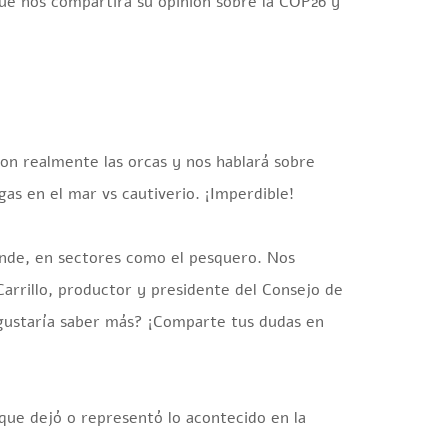
ue nos compartirá su opinión sobre la COP26 y
son realmente las orcas y nos hablará sobre
as en el mar vs cautiverio. ¡Imperdible! ️
ende, en sectores como el pesquero. Nos
Carrillo, productor y presidente del Consejo de
ustaría saber más? ¡Comparte tus dudas en
que dejó o representó lo acontecido en la