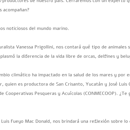
s/productores de nuestro país. Cerraremos con un experto q
nos acompañan?
hos noticiosos del mundo marino.
ralista Vanessa Prigollini, nos contará qué tipo de animales 
asmó la diferencia de la vida libre de orcas, delfines y belug
bio climático ha impactado en la salud de los mares y por 
r, quien es productora de San Crisanto, Yucatán y José Luis 
 de Cooperativas Pesqueras y Acuícolas (CONMECOOP). ¿Te g
 Luis Fueyo Mac Donald, nos brindará una reflexión sobre lo 