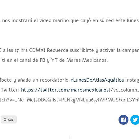
, nos mostrará el video marino que cayó en su red este lunes.
las 17 hrs CDMX! Recuerda suscribirte y activar la campani
a ti en el canal de FB y YT de Mares Mexicanos.
ríbete y añade un recordatorio
#LunesDeAtlasAquática
Insta
Twitter:
https://twitter.com/maresmexicanos
[/vc_column_
watch?v=_Ne-WejsDBw&list=PLNkgVNbya6s7hVPMUSFqqLSYhY
Orcas