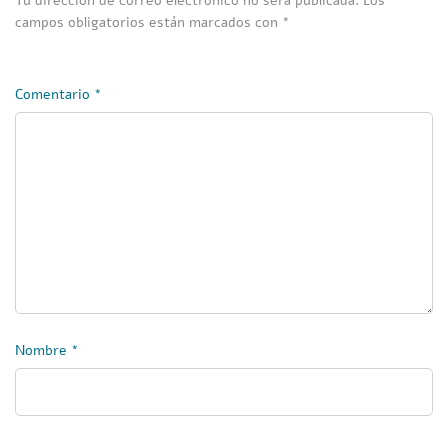
Tu dirección de correo electrónico no será publicada.
Los
campos obligatorios están marcados con
*
Comentario
*
Nombre
*