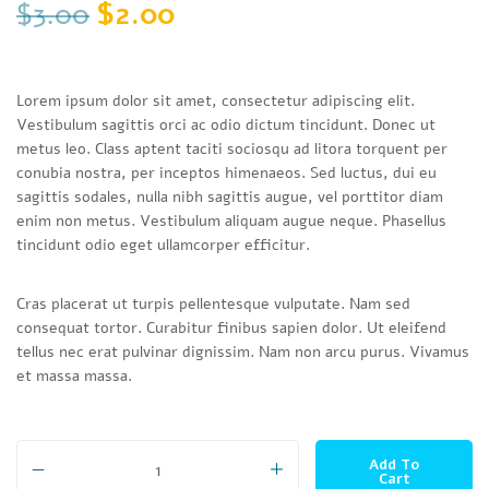
Original price was: $3.00.
Current price is: $2.00
$
3.00
$
2.00
Lorem ipsum dolor sit amet, consectetur adipiscing elit.
Vestibulum sagittis orci ac odio dictum tincidunt. Donec ut
metus leo. Class aptent taciti sociosqu ad litora torquent per
conubia nostra, per inceptos himenaeos. Sed luctus, dui eu
sagittis sodales, nulla nibh sagittis augue, vel porttitor diam
enim non metus. Vestibulum aliquam augue neque. Phasellus
tincidunt odio eget ullamcorper efficitur.
Cras placerat ut turpis pellentesque vulputate. Nam sed
consequat tortor. Curabitur finibus sapien dolor. Ut eleifend
tellus nec erat pulvinar dignissim. Nam non arcu purus. Vivamus
et massa massa.
Single Best Song quantity
Add To
Cart