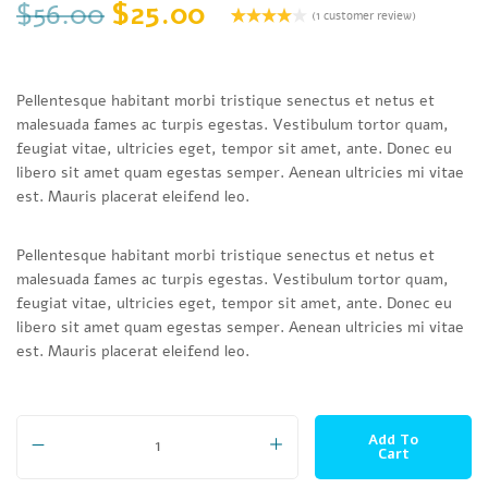
Original price was: $56.00.
Current price is: $25
$
56.00
$
25.00
(
1
customer review)
Rated
1
4.00
out
of 5
based on
Pellentesque habitant morbi tristique senectus et netus et
customer
rating
malesuada fames ac turpis egestas. Vestibulum tortor quam,
feugiat vitae, ultricies eget, tempor sit amet, ante. Donec eu
libero sit amet quam egestas semper. Aenean ultricies mi vitae
est. Mauris placerat eleifend leo.
Pellentesque habitant morbi tristique senectus et netus et
malesuada fames ac turpis egestas. Vestibulum tortor quam,
feugiat vitae, ultricies eget, tempor sit amet, ante. Donec eu
libero sit amet quam egestas semper. Aenean ultricies mi vitae
est. Mauris placerat eleifend leo.
AB Shirt White Jeans quantity
Add To
Cart