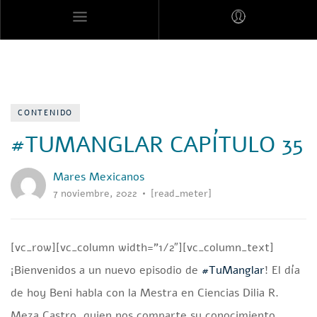
MARES MEXICANOS
CONTENIDO
#TUMANGLAR CAPÍTULO 35
Mares Mexicanos
7 noviembre, 2022
[read_meter]
[vc_row][vc_column width=”1/2″][vc_column_text]
¡Bienvenidos a un nuevo episodio de
#TuManglar
! El día
de hoy Beni habla con la Mestra en Ciencias Dilia R.
Meza Castro, quien nos comparte su conocimiento