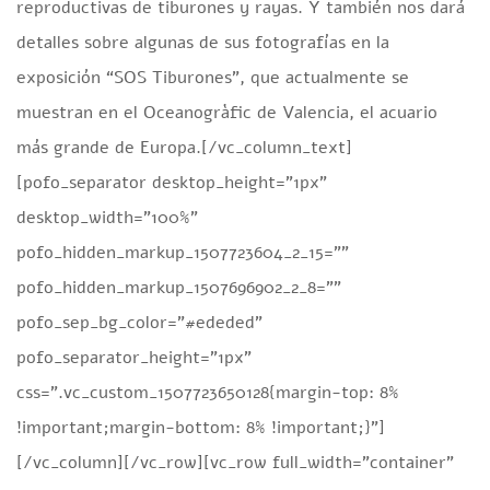
reproductivas de tiburones y rayas. Y también nos dará
detalles sobre algunas de sus fotografías en la
exposición “SOS Tiburones”, que actualmente se
muestran en el Oceanogràfic de Valencia, el acuario
más grande de Europa.[/vc_column_text]
[pofo_separator desktop_height=”1px”
desktop_width=”100%”
pofo_hidden_markup_1507723604_2_15=””
pofo_hidden_markup_1507696902_2_8=””
pofo_sep_bg_color=”#ededed”
pofo_separator_height=”1px”
css=”.vc_custom_1507723650128{margin-top: 8%
!important;margin-bottom: 8% !important;}”]
[/vc_column][/vc_row][vc_row full_width=”container”