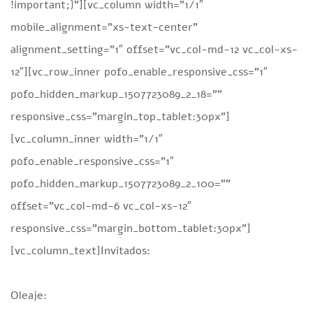
!important;}”][vc_column width=”1/1″
mobile_alignment=”xs-text-center”
alignment_setting=”1″ offset=”vc_col-md-12 vc_col-xs-
12″][vc_row_inner pofo_enable_responsive_css=”1″
pofo_hidden_markup_1507723089_2_18=””
responsive_css=”margin_top_tablet:30px”]
[vc_column_inner width=”1/1″
pofo_enable_responsive_css=”1″
pofo_hidden_markup_1507723089_2_100=””
offset=”vc_col-md-6 vc_col-xs-12″
responsive_css=”margin_bottom_tablet:30px”]
[vc_column_text]Invitados:
Oleaje: