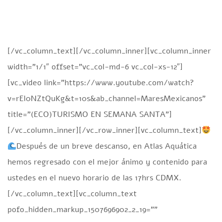
[/vc_column_text][/vc_column_inner][vc_column_inner
width=”1/1″ offset=”vc_col-md-6 vc_col-xs-12″]
[vc_video link=”https://www.youtube.com/watch?
v=rEl0NZtQuKg&t=10s&ab_channel=MaresMexicanos”
title=”(ECO)TURISMO EN SEMANA SANTA”]
[/vc_column_inner][/vc_row_inner][vc_column_text]
Después de un breve descanso, en Atlas Aquática
hemos regresado con el mejor ánimo y contenido para
ustedes en el nuevo horario de las 17hrs CDMX.
[/vc_column_text][vc_column_text
pofo_hidden_markup_1507696902_2_19=””