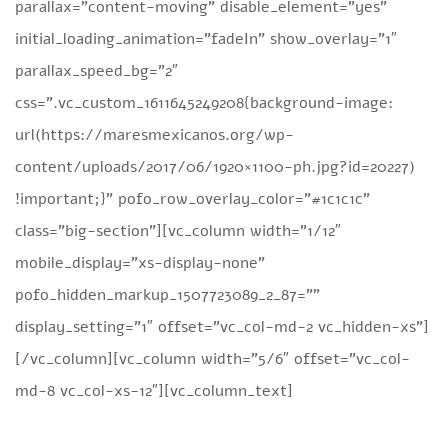
parallax=”content-moving” disable_element=”yes”
initial_loading_animation=”fadeIn” show_overlay=”1″
parallax_speed_bg=”2″
css=”.vc_custom_1611645249208{background-image:
url(https://maresmexicanos.org/wp-
content/uploads/2017/06/1920×1100-ph.jpg?id=20227)
!important;}” pofo_row_overlay_color=”#1c1c1c”
class=”big-section”][vc_column width=”1/12″
mobile_display=”xs-display-none”
pofo_hidden_markup_1507723089_2_87=””
display_setting=”1″ offset=”vc_col-md-2 vc_hidden-xs”]
[/vc_column][vc_column width=”5/6″ offset=”vc_col-
md-8 vc_col-xs-12″][vc_column_text]