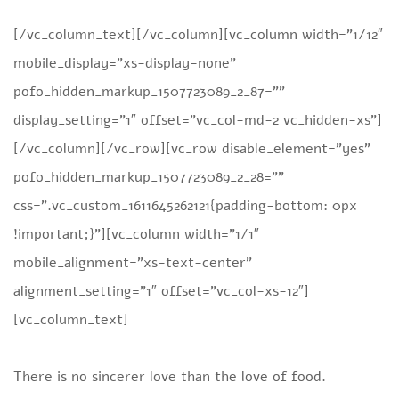
[/vc_column_text][/vc_column][vc_column width=”1/12″
mobile_display=”xs-display-none”
pofo_hidden_markup_1507723089_2_87=””
display_setting=”1″ offset=”vc_col-md-2 vc_hidden-xs”]
[/vc_column][/vc_row][vc_row disable_element=”yes”
pofo_hidden_markup_1507723089_2_28=””
css=”.vc_custom_1611645262121{padding-bottom: 0px
!important;}”][vc_column width=”1/1″
mobile_alignment=”xs-text-center”
alignment_setting=”1″ offset=”vc_col-xs-12″]
[vc_column_text]
There is no sincerer love than the love of food.