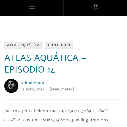
MARES MEXICANOS
ATLAS AQUÁTICA
CONTENIDO
ATLAS AQUÁTICA –
EPISODIO 14
admin-mm
12 abril, 2021
[read_meter]
[vc_row pofo_hidden_markup_1507723089_2_28=””
css=”.vc_custom_1611644486002{padding-top: 0px