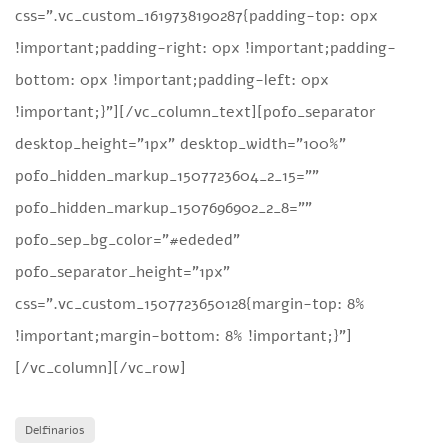
css=”.vc_custom_1619738190287{padding-top: 0px
!important;padding-right: 0px !important;padding-
bottom: 0px !important;padding-left: 0px
!important;}”][/vc_column_text][pofo_separator
desktop_height=”1px” desktop_width=”100%”
pofo_hidden_markup_1507723604_2_15=””
pofo_hidden_markup_1507696902_2_8=””
pofo_sep_bg_color=”#ededed”
pofo_separator_height=”1px”
css=”.vc_custom_1507723650128{margin-top: 8%
!important;margin-bottom: 8% !important;}”]
[/vc_column][/vc_row]
Delfinarios