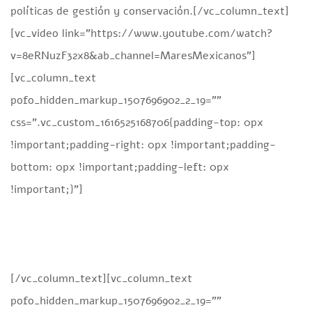
políticas de gestión y conservación.[/vc_column_text]
[vc_video link=”https://www.youtube.com/watch?
v=8eRNuzF32x8&ab_channel=MaresMexicanos”]
[vc_column_text
pofo_hidden_markup_1507696902_2_19=””
css=”.vc_custom_1616525168706{padding-top: 0px
!important;padding-right: 0px !important;padding-
bottom: 0px !important;padding-left: 0px
!important;}”]
[/vc_column_text][vc_column_text
pofo_hidden_markup_1507696902_2_19=””