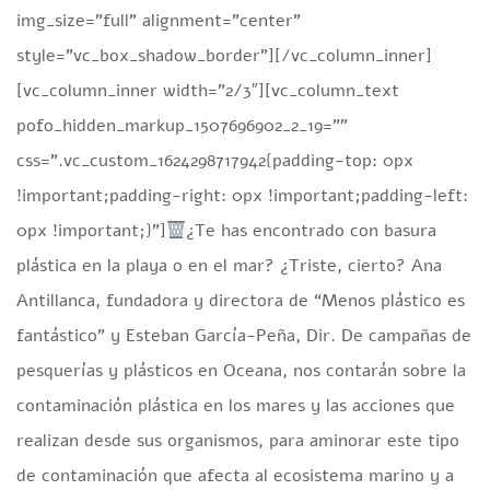
img_size=”full” alignment=”center”
style=”vc_box_shadow_border”][/vc_column_inner]
[vc_column_inner width=”2/3″][vc_column_text
pofo_hidden_markup_1507696902_2_19=””
css=”.vc_custom_1624298717942{padding-top: 0px
!important;padding-right: 0px !important;padding-left:
0px !important;}”]
¿Te has encontrado con basura
plástica en la playa o en el mar? ¿Triste, cierto? Ana
Antillanca, fundadora y directora de “Menos plástico es
fantástico” y Esteban García-Peña, Dir. De campañas de
pesquerías y plásticos en Oceana, nos contarán sobre la
contaminación plástica en los mares y las acciones que
realizan desde sus organismos, para aminorar este tipo
de contaminación que afecta al ecosistema marino y a