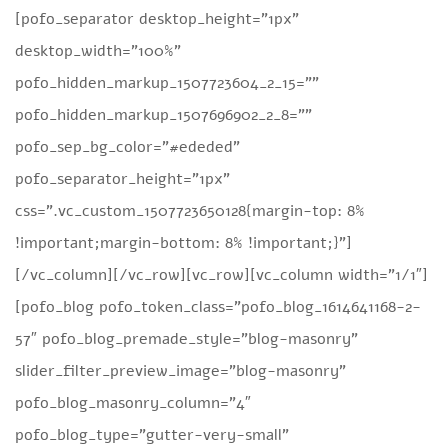
[pofo_separator desktop_height=”1px”
desktop_width=”100%”
pofo_hidden_markup_1507723604_2_15=””
pofo_hidden_markup_1507696902_2_8=””
pofo_sep_bg_color=”#ededed”
pofo_separator_height=”1px”
css=”.vc_custom_1507723650128{margin-top: 8%
!important;margin-bottom: 8% !important;}”]
[/vc_column][/vc_row][vc_row][vc_column width=”1/1″]
[pofo_blog pofo_token_class=”pofo_blog_1614641168-2-
57″ pofo_blog_premade_style=”blog-masonry”
slider_filter_preview_image=”blog-masonry”
pofo_blog_masonry_column=”4″
pofo_blog_type=”gutter-very-small”