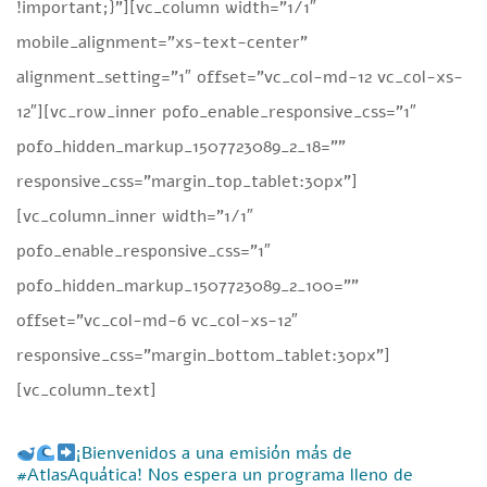
!important;}”][vc_column width=”1/1″
mobile_alignment=”xs-text-center”
alignment_setting=”1″ offset=”vc_col-md-12 vc_col-xs-
12″][vc_row_inner pofo_enable_responsive_css=”1″
pofo_hidden_markup_1507723089_2_18=””
responsive_css=”margin_top_tablet:30px”]
[vc_column_inner width=”1/1″
pofo_enable_responsive_css=”1″
pofo_hidden_markup_1507723089_2_100=””
offset=”vc_col-md-6 vc_col-xs-12″
responsive_css=”margin_bottom_tablet:30px”]
[vc_column_text]
¡Bienvenidos a una emisión más de
#AtlasAquática! Nos espera un programa lleno de