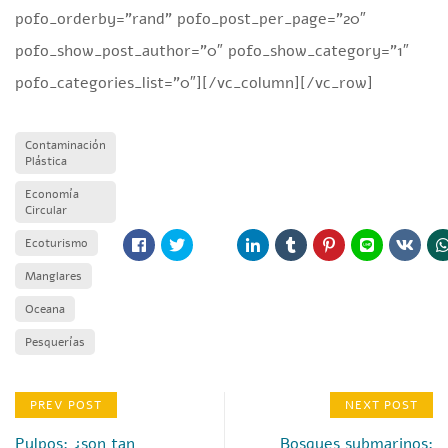
pofo_orderby=”rand” pofo_post_per_page=”20″
pofo_show_post_author=”0″ pofo_show_category=”1″
pofo_categories_list=”0″][/vc_column][/vc_row]
Contaminación
Plástica
Economía
Circular
Ecoturismo
Manglares
Oceana
Pesquerías
PREV POST
NEXT POST
Pulpos: ¿son tan
Bosques submarinos: