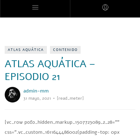
MARES MEXICANOS
ATLAS AQUÁTICA
CONTENIDO
ATLAS AQUÁTICA –
EPISODIO 21
admin-mm
31 mayo, 2021
[read_meter]
[vc_row pofo_hidden_markup_1507723089_2_28=””
css=”.vc_custom_1611644486002{padding-top: 0px