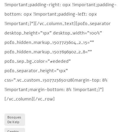
!important;padding-right: 0px !important;padding-
bottom: 0px !important;padding-left: 0px
!important;}”][/vc_column_text][pofo_separator
desktop_height=”1px” desktop_width=”100%”
pofo_hidden_markup_1507723604_2_15=””
pofo_hidden_markup_1507696902_2_8=””
pofo_sep_bg_color=”#ededed”
pofo_separator_height=”1px”
css=”.vc_custom_1507723650128{margin-top: 8%
!important;margin-bottom: 8% !important;}”]
[/vc_column][/vc_row]
Bosques
De Kelp
Cambio