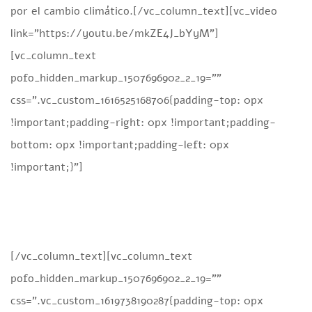
por el cambio climático.[/vc_column_text][vc_video
link=”https://youtu.be/mkZE4J_bYyM”]
[vc_column_text
pofo_hidden_markup_1507696902_2_19=””
css=”.vc_custom_1616525168706{padding-top: 0px
!important;padding-right: 0px !important;padding-
bottom: 0px !important;padding-left: 0px
!important;}”]
[/vc_column_text][vc_column_text
pofo_hidden_markup_1507696902_2_19=””
css=”.vc_custom_1619738190287{padding-top: 0px