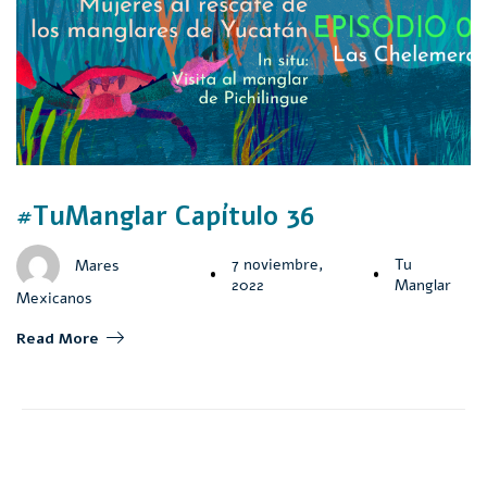
#TuManglar Capítulo 36
7 noviembre,
Tu
Mares
2022
Manglar
Mexicanos
Read More
Navegación de entradas
OLDER POSTS