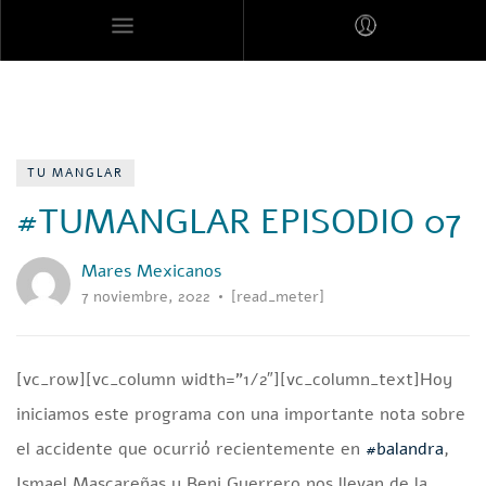
MARES MEXICANOS
TU MANGLAR
#TUMANGLAR EPISODIO 07
Mares Mexicanos
7 noviembre, 2022
[read_meter]
[vc_row][vc_column width=”1/2″][vc_column_text]Hoy
iniciamos este programa con una importante nota sobre
el accidente que ocurrió recientemente en
#balandra
,
Ismael Mascareñas y Beni Guerrero nos llevan de la