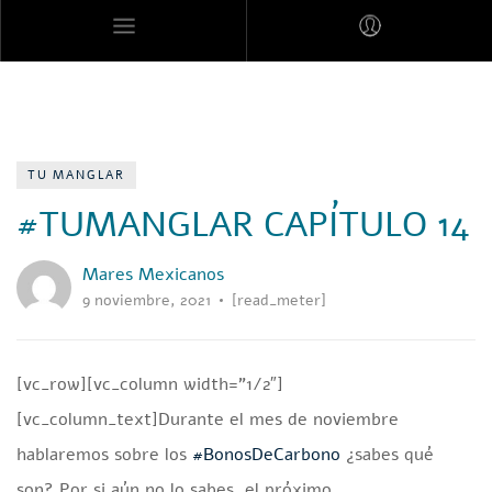
MARES MEXICANOS
TU MANGLAR
#TUMANGLAR CAPÍTULO 14
Mares Mexicanos
9 noviembre, 2021
[read_meter]
[vc_row][vc_column width=”1/2″]
[vc_column_text]Durante el mes de noviembre
hablaremos sobre los
#BonosDeCarbono
¿sabes qué
son? Por si aún no lo sabes, el próximo