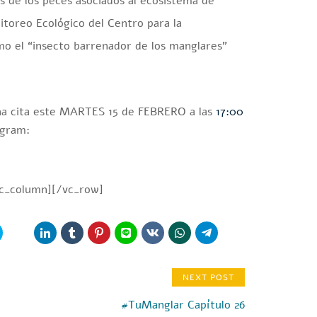
s de los peces asociados al ecosistema de
toreo Ecológico del Centro para la
o el “insecto barrenador de los manglares”
una cita este MARTES 15 de FEBRERO a las
17:00
agram:
vc_column][/vc_row]
NEXT POST
#TuManglar Capítulo 26