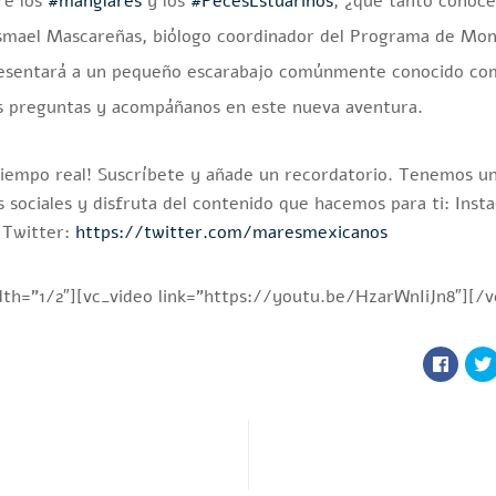
re los
#manglares
y los
#PecesEstuarinos
, ¿qué tanto conoce
Ismael Mascareñas, biólogo coordinador del Programa de Moni
presentará a un pequeño escarabajo comúnmente conocido com
s preguntas y acompáñanos en este nueva aventura.
tiempo real! Suscríbete y añade un recordatorio. Tenemos 
sociales y disfruta del contenido que hacemos para ti: ️Inst
️Twitter:
https://twitter.com/maresmexicanos
th=”1/2″][vc_video link=”https://youtu.be/HzarWnIiJn8″][/