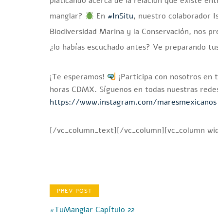
platicando acerca de la relación que existe ent
manglar?
En
#InSitu
, nuestro colaborador 
Biodiversidad Marina y la Conservación, nos 
¿lo habías escuchado antes? Ve preparando tu
¡Te esperamos!
¡Participa con nosotros en 
horas CDMX. Síguenos en todas nuestras redes 
https://www.instagram.com/maresmexicanos
[/vc_column_text][/vc_column][vc_column wid
PREV POST
#TuManglar Capítulo 22