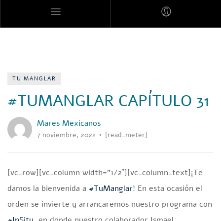
MARES MEXICANOS
TU MANGLAR
#TUMANGLAR CAPÍTULO 31
Mares Mexicanos
7 noviembre, 2022
[read_meter]
[vc_row][vc_column width=”1/2″][vc_column_text]¡Te
damos la bienvenida a
#TuManglar
! En esta ocasión el
orden se invierte y arrancaremos nuestro programa con
#InSitu
, en donde nuestro colaborador Ismael