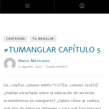
MARES MEXICANOS
CONTENIDO
TU MANGLAR
#TUMANGLAR CAPÍTULO 5
Mares Mexicanos
31 agosto, 2021
[read_meter]
[vc_row][vc_column width=”1/2″][vc_column_text]
¿Habían escuchado sobre la valoración de servicios
ecosistémicos en manglares? ¿Saben cómo se realiza,
qué tipo de datos se obtienen y para qué funciona esa