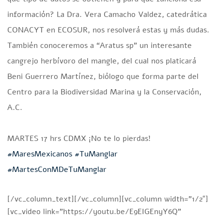
información? La Dra. Vera Camacho Valdez, catedrática
CONACYT en ECOSUR, nos resolverá estas y más dudas.
También conoceremos a “Aratus sp” un interesante
cangrejo herbívoro del mangle, del cual nos platicará
Beni Guerrero Martínez, biólogo que forma parte del
Centro para la Biodiversidad Marina y la Conservación,
A.C.
MARTES 17 hrs CDMX ¡No te lo pierdas!
#MaresMexicanos
#TuManglar
#MartesConMDeTuManglar
[/vc_column_text][/vc_column][vc_column width=”1/2″]
[vc_video link=”https://youtu.be/E9EIGEnyY6Q”